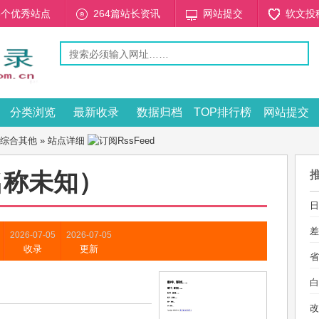
53个优秀站点
264篇站长资讯
网站提交
软文投
分类浏览
最新收录
数据归档
TOP排行榜
网站提交
综合其他
» 站点详细
名称未知）
日
差
2026-07-05
2026-07-05
收录
更新
省
白
改