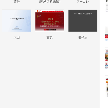
警告
（网站名称未知）
フーコレ
大山
首页
请稍后