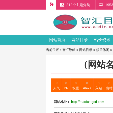
212个主题分类
19
网站首页
网站目录
站长资讯
当前位置：
智汇导航
»
网站目录
»
娱乐休闲
»
（网站
53
0
0
0
0
0
人气
PR
权重
Alexa
入站
出站
网站地址：
http://stardustgod.com