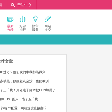
稿
帮助中心
最新
好评
快审
网站
收录
排行
服务
提交
推荐文章
IP过万？他们吹的牛我都能戳穿
点被黑，数据差点全没，血的教训
了三千块！用老毛子脚本把CDN加满了
嫖CDN+图床，省了五千块
个nginx配置，网站速度直接翻倍