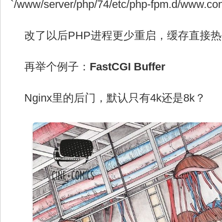
`/www/server/php/74/etc/php-fpm.d/www.co
改了以后PHP进程更少重启，缓存直接
再举个例子：
FastCGI Buffer
Nginx里的后门，默认只有4k还是8k？