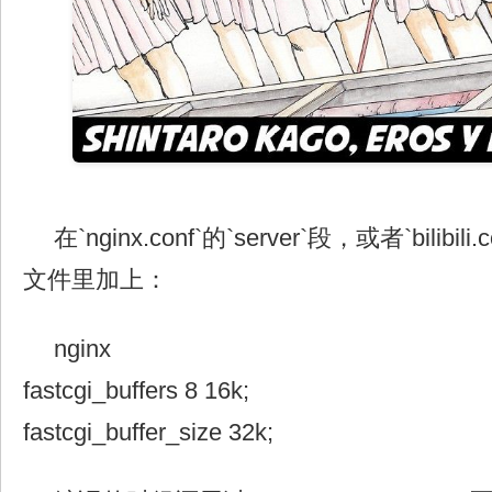
在`nginx.conf`的`server`段，或者`bilib
文件里加上：
nginx
fastcgi_buffers 8 16k;
fastcgi_buffer_size 32k;