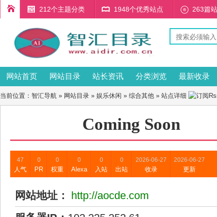
212个主题分类
1948个优秀站点
263篇
网站首页
网站目录
站长资讯
分类浏览
最新收录
当前位置：
智汇导航
»
网站目录
»
娱乐休闲
»
综合其他
» 站点详细
Coming Soon
47
0
0
0
0
0
2026-06-27
2026-06-27
人气
PR
权重
Alexa
入站
出站
收录
更新
网站地址：
http://aocde.com