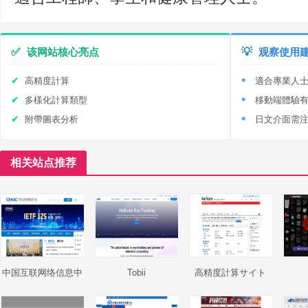
✅
该网站核心亮点
💡
观察使用
高精度計算
適合專業人
多樣化計算類型
移動端體驗
附帶圖表分析
日文介面需
相关站点推荐
中国互联网络信息中
Tobii
高精度計算サイト
心