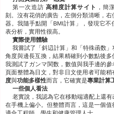
第一次造訪
高精度計算サイト
，簡
刻。沒有花俏的廣告，左側分類清晰，右
器。我隨手點開「BMI計算」，發現它不
表分析，實用性很高。
實際使用體驗
我嘗試了「斜辺計算」和「特殊函数」
角度與邊長互換，結果精確到小數點後多
我測試了ガンマ関数，數值與我手邊的參
頁面整體為日文，對非日文使用者可能稍
度
與
功能多樣性
而言，它確實是
專業計算
一些個人看法
老實說，我認為它在移動端適配上還有
在手機上偏小。但整體而言，這是一個值
適合工程師、學生和健康管理人士。