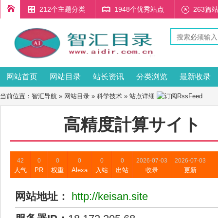
212个主题分类
1948个优秀站点
263篇
网站首页
网站目录
站长资讯
分类浏览
最新收录
当前位置：
智汇导航
»
网站目录
»
科学技术
» 站点详细
高精度計算サイト
42
0
0
0
0
0
2026-07-03
2026-07-03
人气
PR
权重
Alexa
入站
出站
收录
更新
网站地址：
http://keisan.site