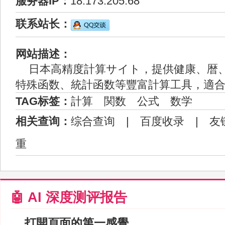
服务器IP：
18.173.205.68
联系站长：
网站描述：
日本高精度計算サイト，提供健康、暦
特殊函数、統計函数等豐富計算工具，適
TAG标签：
計算
関数
公式
数学
相关查询：
综合查询
|
百度收录
|
友
重
🤖 AI 深度测评报告
打開頁面的第一感覺