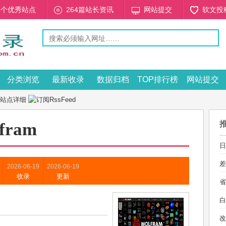
53个优秀站点
264篇站长资讯
网站提交
软文投
分类浏览
最新收录
数据归档
TOP排行榜
网站提交
 站点详细
fram
日
差
2026-06-19
2026-06-19
收录
更新
省
白
改