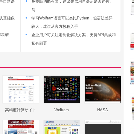
支持自然语
免费版功能有限，建议先试用再决定是否购买订
阅
覆盖从基础数
学习Wolfram语言可以类比Python，但语法差异
较大，建议从官方教程入手
和科研
企业用户可关注定制化解决方案，支持API集成和
私有部署
高精度計算サイト
Wolfram
NASA