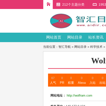
212个主题分类
19
网站首页
网站目录
站长资讯
当前位置：
智汇导航
»
网站目录
»
科学技术
»
Wol
67
0
0
0
0
0
人气
PR
权重
Alexa
入站
出站
网站地址：
http://wolfram.com