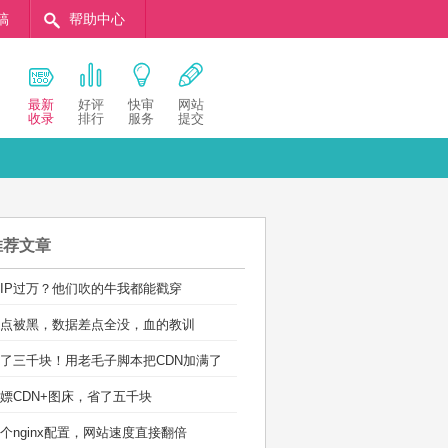
稿
帮助中心
最新
好评
快审
网站
收录
排行
服务
提交
推荐文章
IP过万？他们吹的牛我都能戳穿
点被黑，数据差点全没，血的教训
了三千块！用老毛子脚本把CDN加满了
嫖CDN+图床，省了五千块
个nginx配置，网站速度直接翻倍