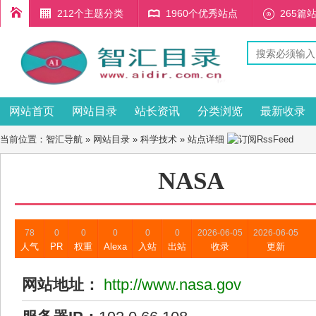
212个主题分类
1960个优秀站点
265篇
网站首页
网站目录
站长资讯
分类浏览
最新收录
当前位置：
智汇导航
»
网站目录
»
科学技术
» 站点详细
NASA
78
0
0
0
0
0
2026-06-05
2026-06-05
人气
PR
权重
Alexa
入站
出站
收录
更新
网站地址：
http://www.nasa.gov