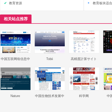
教育资源
教育板块适
相关站点推荐
中国互联网络信息中
Tobii
高精度計算サイト
心
Nature
中国生物技术发展中
科学网
中
心