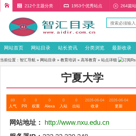
212个主题分类
1953个优秀站点
264篇
网站首页
网站目录
站长资讯
分类浏览
最新收录
当前位置：
智汇导航
»
网站目录
»
教育培训
»
高等教育
» 站点详细
宁夏大学
89
0
0
0
0
0
2026-06-04
2026-06-04
人气
PR
权重
Alexa
入站
出站
收录
更新
网站地址：
http://www.nxu.edu.cn