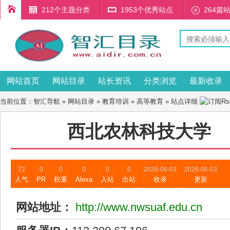
212个主题分类
1953个优秀站点
264篇
网站首页
网站目录
站长资讯
分类浏览
最新收录
当前位置：
智汇导航
»
网站目录
»
教育培训
»
高等教育
» 站点详细
西北农林科技大学
72
0
0
0
0
0
2026-06-03
2026-06-03
人气
PR
权重
Alexa
入站
出站
收录
更新
网站地址：
http://www.nwsuaf.edu.cn