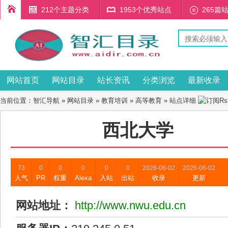
212个主题分类
1953个优秀站点
265篇
网站首页
网站目录
站长资讯
分类浏览
最新收录
当前位置：
智汇导航
»
网站目录
»
教育培训
»
高等教育
» 站点详细
西北大学
73
0
0
0
0
0
2026-06-02
2026-06-02
人气
PR
权重
Alexa
入站
出站
收录
更新
网站地址：
http://www.nwu.edu.cn