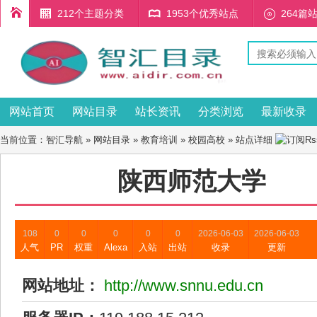
212个主题分类
1953个优秀站点
264篇
网站首页
网站目录
站长资讯
分类浏览
最新收录
当前位置：
智汇导航
»
网站目录
»
教育培训
»
校园高校
» 站点详细
陕西师范大学
108
0
0
0
0
0
2026-06-03
2026-06-03
人气
PR
权重
Alexa
入站
出站
收录
更新
网站地址：
http://www.snnu.edu.cn