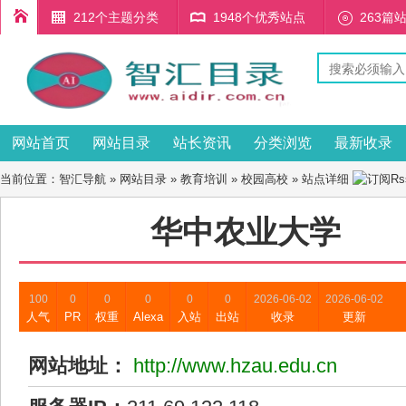
212个主题分类
1948个优秀站点
263篇
网站首页
网站目录
站长资讯
分类浏览
最新收录
当前位置：
智汇导航
»
网站目录
»
教育培训
»
校园高校
» 站点详细
华中农业大学
100
0
0
0
0
0
2026-06-02
2026-06-02
人气
PR
权重
Alexa
入站
出站
收录
更新
网站地址：
http://www.hzau.edu.cn