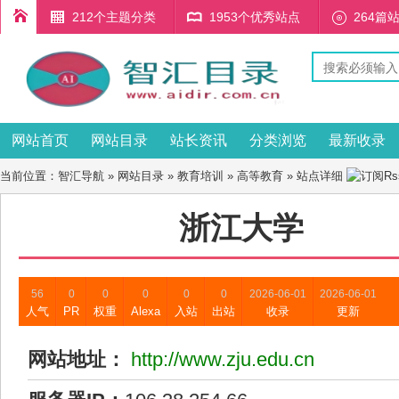
212个主题分类
1953个优秀站点
264篇
网站首页
网站目录
站长资讯
分类浏览
最新收录
当前位置：
智汇导航
»
网站目录
»
教育培训
»
高等教育
» 站点详细
浙江大学
56
0
0
0
0
0
2026-06-01
2026-06-01
人气
PR
权重
Alexa
入站
出站
收录
更新
网站地址：
http://www.zju.edu.cn