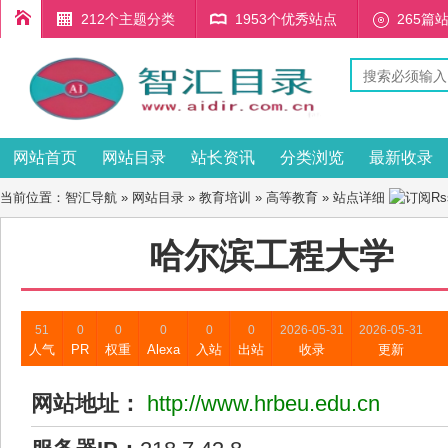
212个主题分类
1953个优秀站点
265篇
网站首页
网站目录
站长资讯
分类浏览
最新收录
当前位置：
智汇导航
»
网站目录
»
教育培训
»
高等教育
» 站点详细
哈尔滨工程大学
51
0
0
0
0
0
2026-05-31
2026-05-31
人气
PR
权重
Alexa
入站
出站
收录
更新
网站地址：
http://www.hrbeu.edu.cn