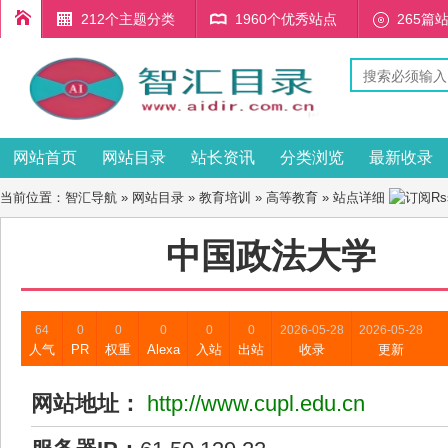
212个主题分类
1960个优秀站点
265篇
网站首页
网站目录
站长资讯
分类浏览
最新收录
当前位置：
智汇导航
»
网站目录
»
教育培训
»
高等教育
» 站点详细
中国政法大学
64
0
0
0
0
0
2026-05-28
2026-05-28
人气
PR
权重
Alexa
入站
出站
收录
更新
网站地址：
http://www.cupl.edu.cn