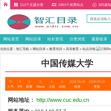
212个主题分类
1953个优秀站点
265篇
网站首页
网站目录
站长资讯
分类浏览
最新收录
当前位置：
智汇导航
»
网站目录
»
教育培训
»
高等教育
» 站点详细
中国传媒大学
75
0
0
0
0
0
2026-05-28
2026-05-28
人气
PR
权重
Alexa
入站
出站
收录
更新
网站地址：
http://www.cuc.edu.cn