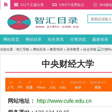
212个主题分类
1953个优秀站点
264篇
网站首页
网站目录
站长资讯
分类浏览
最新收录
当前位置：
智汇导航
»
网站目录
»
教育培训
»
高等教育
» 站点详细
中央财经大学
78
0
0
0
0
0
2026-05-27
2026-05-27
人气
PR
权重
Alexa
入站
出站
收录
更新
网站地址：
http://www.cufe.edu.cn