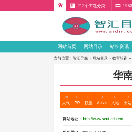
212个主题分类
19
网站首页
网站目录
站长资讯
当前位置：
智汇导航
»
网站目录
»
教育培训
»
华
70
0
0
0
0
0
人气
PR
权重
Alexa
入站
出站
网站地址：
http://www.scut.edu.cn/