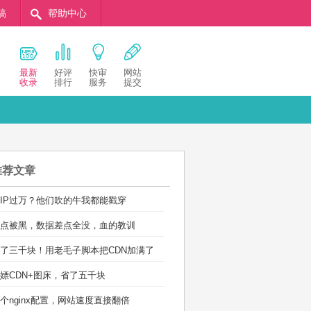
稿
帮助中心
最新
好评
快审
网站
收录
排行
服务
提交
推荐文章
IP过万？他们吹的牛我都能戳穿
点被黑，数据差点全没，血的教训
了三千块！用老毛子脚本把CDN加满了
嫖CDN+图床，省了五千块
个nginx配置，网站速度直接翻倍