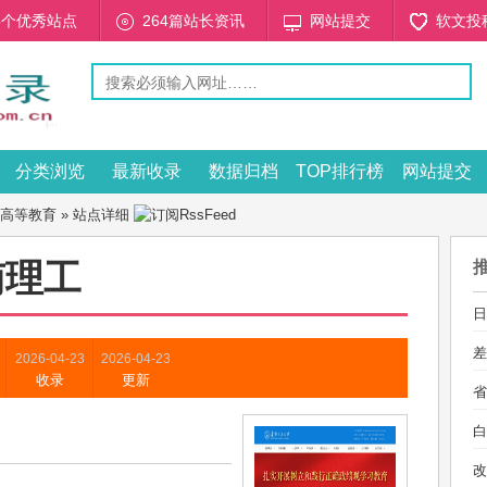
53个优秀站点
264篇站长资讯
网站提交
软文投
分类浏览
最新收录
数据归档
TOP排行榜
网站提交
高等教育
» 站点详细
南理工
日
差
2026-04-23
2026-04-23
收录
更新
省
白
改