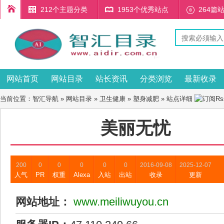
212个主题分类
1953个优秀站点
264篇
网站首页
网站目录
站长资讯
分类浏览
最新收录
当前位置：
智汇导航
»
网站目录
»
卫生健康
»
塑身减肥
» 站点详细
美丽无忧
200
0
0
0
0
0
2016-09-08
2025-12-07
人气
PR
权重
Alexa
入站
出站
收录
更新
网站地址：
www.meiliwuyou.cn