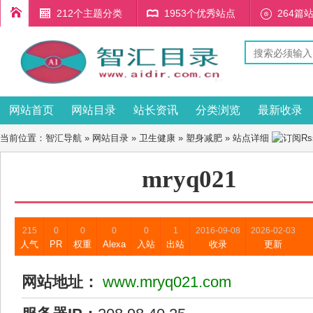
212个主题分类
1953个优秀站点
264篇
网站首页
网站目录
站长资讯
分类浏览
最新收录
当前位置：
智汇导航
»
网站目录
»
卫生健康
»
塑身减肥
» 站点详细
mryq021
215
0
0
0
0
1
2016-09-08
2026-02-03
人气
PR
权重
Alexa
入站
出站
收录
更新
网站地址：
www.mryq021.com