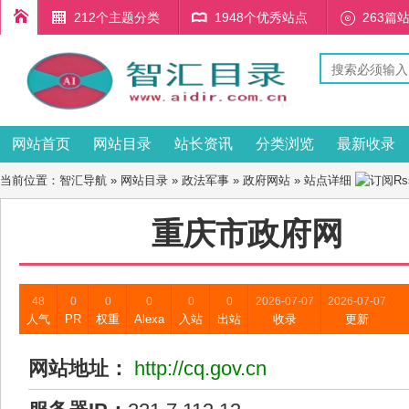
212个主题分类
1948个优秀站点
263篇
网站首页
网站目录
站长资讯
分类浏览
最新收录
当前位置：
智汇导航
»
网站目录
»
政法军事
»
政府网站
» 站点详细
重庆市政府网
48
0
0
0
0
0
2026-07-07
2026-07-07
人气
PR
权重
Alexa
入站
出站
收录
更新
网站地址：
http://cq.gov.cn