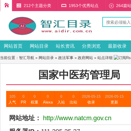
212个主题分类
1953个优秀站点
264篇
网站首页
网站目录
站长资讯
分类浏览
最新收录
当前位置：
智汇导航
»
网站目录
»
政法军事
»
政府网站
» 站点详细
国家中医药管理局
105
0
0
0
0
0
2026-05-15
2026-05-15
人气
PR
权重
Alexa
入站
出站
收录
更新
网站地址：
http://www.natcm.gov.cn