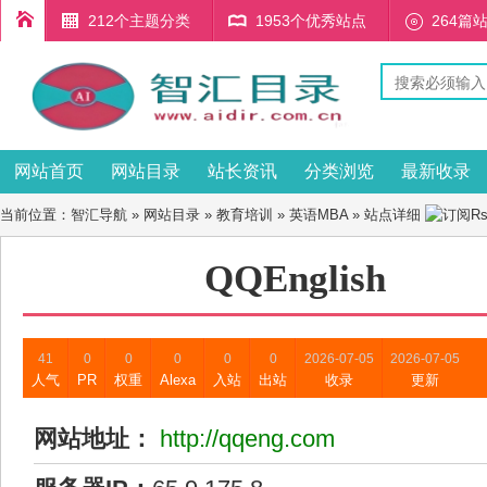
212个主题分类
1953个优秀站点
264篇
网站首页
网站目录
站长资讯
分类浏览
最新收录
当前位置：
智汇导航
»
网站目录
»
教育培训
»
英语MBA
» 站点详细
QQEnglish
41
0
0
0
0
0
2026-07-05
2026-07-05
人气
PR
权重
Alexa
入站
出站
收录
更新
网站地址：
http://qqeng.com