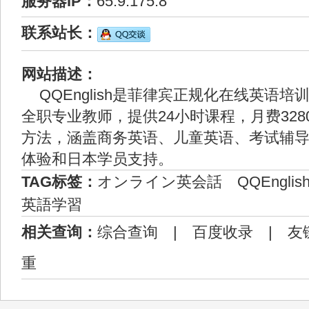
服务器IP：
65.9.175.8
联系站长：
网站描述：
QQEnglish是菲律宾正规化在线英语培
全职专业教师，提供24小时课程，月费32
方法，涵盖商务英语、儿童英语、考试辅
体验和日本学员支持。
TAG标签：
オンライン英会話
QQEnglis
英語学習
相关查询：
综合查询
|
百度收录
|
友
重