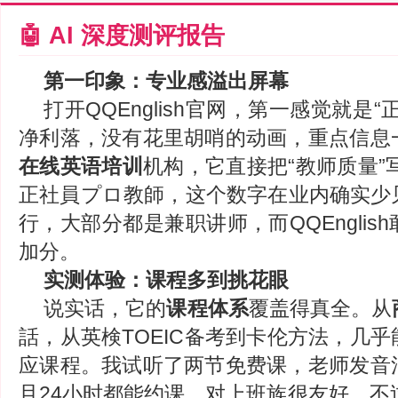
🤖 AI 深度测评报告
第一印象：专业感溢出屏幕
打开QQEnglish官网，第一感觉就是
净利落，没有花里胡哨的动画，重点信息
在线英语培训
机构，它直接把“教师质量”写
正社員プロ教師，这个数字在业内确实少
行，大部分都是兼职讲师，而QQEnglis
加分。
实测体验：课程多到挑花眼
说实话，它的
课程体系
覆盖得真全。从
話，从英検TOEIC备考到卡伦方法，几
应课程。我试听了两节免费课，老师发音
且24小时都能约课，对上班族很友好。不