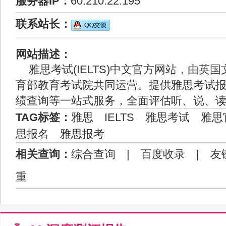
服务器IP：
60.210.22.195
联系站长：
网站描述：
雅思考试(IELTS)中文官方网站，由英
育部教育考试院共同运营。提供雅思考试
绩查询等一站式服务，全面评估听、说、
TAG标签：
雅思
IELTS
雅思考试
雅思
思报名
雅思报考
相关查询：
综合查询
|
百度收录
|
友
重