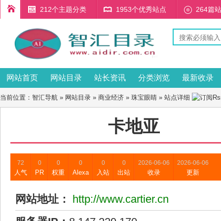
212个主题分类
1953个优秀站点
264篇
网站首页
网站目录
站长资讯
分类浏览
最新收录
当前位置：
智汇导航
»
网站目录
»
商业经济
»
珠宝眼睛
» 站点详细
卡地亚
72
0
0
0
0
0
2026-06-06
2026-06-06
人气
PR
权重
Alexa
入站
出站
收录
更新
网站地址：
http://www.cartier.cn