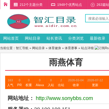
212个主题分类
1948个优秀站点
263篇
网站首页
网站目录
站长资讯
分类浏览
最新收录
当前位置：
智汇导航
»
网站目录
»
体育健身
»
体育赛事
» 站点详细
雨燕体育
163
0
0
0
0
2
2026-03-04
2026-07-12
人气
PR
权重
Alexa
入站
出站
收录
更新
网站地址：
http://www.sonybbs.com