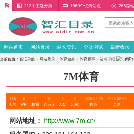
212个主题分类
1960个优秀站点
265篇
网站首页
网站目录
站长资讯
分类浏览
最新收录
当前位置：
智汇导航
»
网站目录
»
体育健身
»
体育赛事
» 站点详细
7M体育
188
0
0
0
0
0
2026-02-09
2026-02-09
人气
PR
权重
Alexa
入站
出站
收录
更新
网站地址：
http://www.7m.cn/