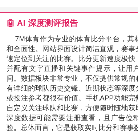
🤖 AI 深度测评报告
7M体育作为专业的体育比分平台，其
和全面性。网站界面设计简洁直观，赛事
速定位到关注的比赛。比分更新速度极快
并配有文字直播和关键事件提示，让用
间。数据板块非常专业，不仅提供常规的
有详细的球队历史交锋、近期状态等深度
或投注参考都很有价值。手机APP功能完
自定义关注球队和比赛，方便随时随地获
深度数据可能需要注册查看，且广告位
验。总体而言，它是获取实时比分和赛事