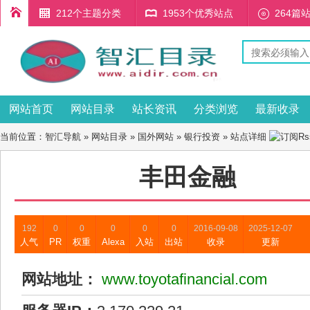
212个主题分类
1953个优秀站点
264篇
网站首页
网站目录
站长资讯
分类浏览
最新收录
当前位置：
智汇导航
»
网站目录
»
国外网站
»
银行投资
» 站点详细
丰田金融
192
0
0
0
0
0
2016-09-08
2025-12-07
人气
PR
权重
Alexa
入站
出站
收录
更新
网站地址：
www.toyotafinancial.com