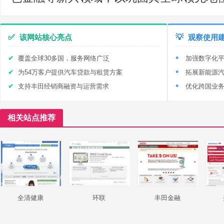
✅
该网站核心亮点
💡
观察使用
覆盖全球30多国，服务网络广泛
加强数字化
为54万客户提供汽车贷款与租赁方案
拓展新能源
支持丰田经销商融资与运营需求
优化跨国业
相关站点推荐
全清健康
环联
丰田金融