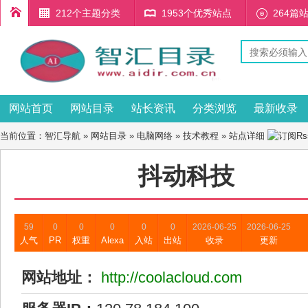
212个主题分类
1953个优秀站点
264篇
网站首页
网站目录
站长资讯
分类浏览
最新收录
当前位置：
智汇导航
»
网站目录
»
电脑网络
»
技术教程
» 站点详细
抖动科技
59
0
0
0
0
0
2026-06-25
2026-06-25
人气
PR
权重
Alexa
入站
出站
收录
更新
网站地址：
http://coolacloud.com