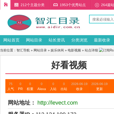
212个主题分类
1953个优秀站点
264篇
网站首页
网站目录
站长资讯
分类浏览
最新收录
当前位置：
智汇导航
»
网站目录
»
娱乐休闲
»
电影视频
» 站点详细
好看视频
75
0
0
0
0
0
2026-06-19
2026-06-19
人气
PR
权重
Alexa
入站
出站
收录
更新
网站地址：
http://levect.com