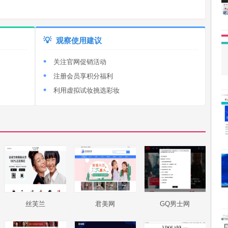
💡
观察使用建议
关注官网促销活动
注册会员享积分福利
利用虚拟试妆挑选彩妆
丝芙兰
君美网
GQ男士网