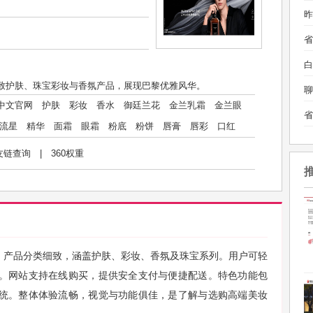
昨
白
提供精致护肤、珠宝彩妆与香氛产品，展现巴黎优雅风华。
聊
中文官网
护肤
彩妆
香水
御廷兰花
金兰乳霜
金兰眼
流星
精华
面霜
眼霜
粉底
粉饼
唇膏
唇彩
口红
友链查询
|
360权重
航清晰，产品分类细致，涵盖护肤、彩妆、香氛及珠宝系列。用户可轻
。网站支持在线购买，提供安全支付与便捷配送。特色功能包
统。整体体验流畅，视觉与功能俱佳，是了解与选购高端美妆