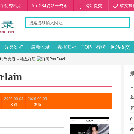
53个优秀站点
264篇站长资讯
网站提交
软文投
分类浏览
最新收录
数据归档
TOP排行榜
网站提交
时尚美容
» 站点详细
rlain
日
差
2026-06-05
2026-06-05
收录
更新
省
白
改