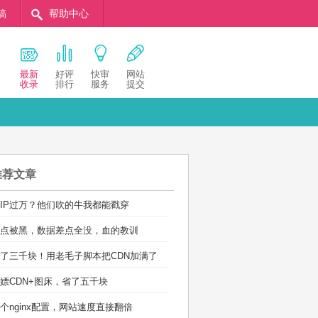
稿
帮助中心
最新
好评
快审
网站
收录
排行
服务
提交
推荐文章
IP过万？他们吹的牛我都能戳穿
点被黑，数据差点全没，血的教训
了三千块！用老毛子脚本把CDN加满了
嫖CDN+图床，省了五千块
个nginx配置，网站速度直接翻倍