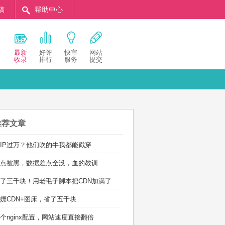
稿
帮助中心
最新
好评
快审
网站
收录
排行
服务
提交
推荐文章
IP过万？他们吹的牛我都能戳穿
点被黑，数据差点全没，血的教训
了三千块！用老毛子脚本把CDN加满了
嫖CDN+图床，省了五千块
个nginx配置，网站速度直接翻倍