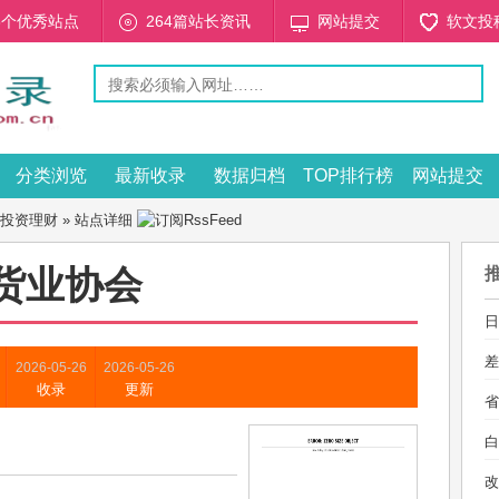
53个优秀站点
264篇站长资讯
网站提交
软文投
分类浏览
最新收录
数据归档
TOP排行榜
网站提交
投资理财
» 站点详细
货业协会
日
差
2026-05-26
2026-05-26
收录
更新
省
白
改