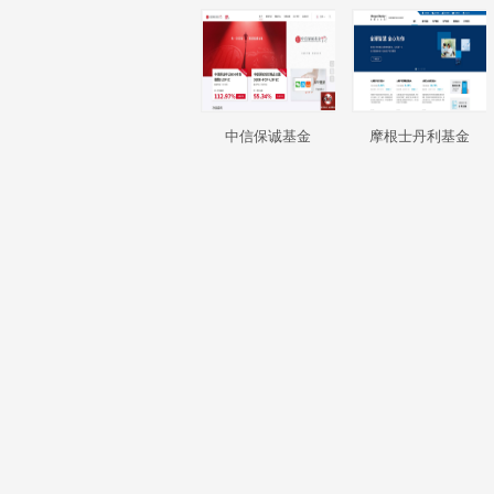
中信保诚基金
摩根士丹利基金