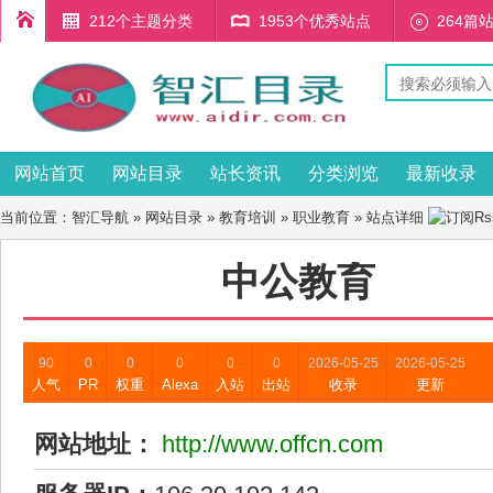
212个主题分类
1953个优秀站点
264篇
网站首页
网站目录
站长资讯
分类浏览
最新收录
当前位置：
智汇导航
»
网站目录
»
教育培训
»
职业教育
» 站点详细
中公教育
90
0
0
0
0
0
2026-05-25
2026-05-25
人气
PR
权重
Alexa
入站
出站
收录
更新
网站地址：
http://www.offcn.com