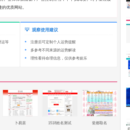
捷的优质网站。
💡
观察使用建议
财运等
注册后可定制个人运势提醒
多参考不同来源的运势解读
理性看待命理信息，仅供参考娱乐
卜易居
1518姓名测试
瓷都取名