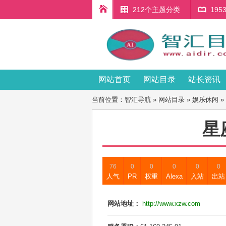
212个主题分类
19
网站首页
网站目录
站长资讯
当前位置：
智汇导航
»
网站目录
»
娱乐休闲
»
星
76
0
0
0
0
0
人气
PR
权重
Alexa
入站
出站
网站地址：
http://www.xzw.com