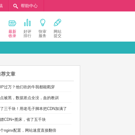
稿
帮助中心
最新
好评
快审
网站
收录
排行
服务
提交
推荐文章
IP过万？他们吹的牛我都能戳穿
点被黑，数据差点全没，血的教训
了三千块！用老毛子脚本把CDN加满了
嫖CDN+图床，省了五千块
个nginx配置，网站速度直接翻倍