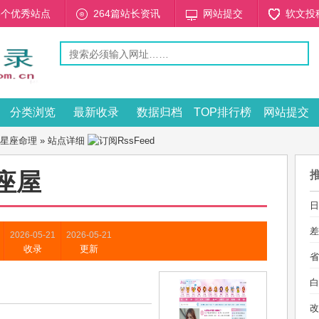
53个优秀站点
264篇站长资讯
网站提交
软文投
分类浏览
最新收录
数据归档
TOP排行榜
网站提交
星座命理
» 站点详细
座屋
日
差
2026-05-21
2026-05-21
收录
更新
省
白
改