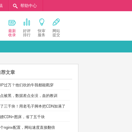
稿
帮助中心
最新
好评
快审
网站
收录
排行
服务
提交
推荐文章
IP过万？他们吹的牛我都能戳穿
点被黑，数据差点全没，血的教训
了三千块！用老毛子脚本把CDN加满了
嫖CDN+图床，省了五千块
个nginx配置，网站速度直接翻倍