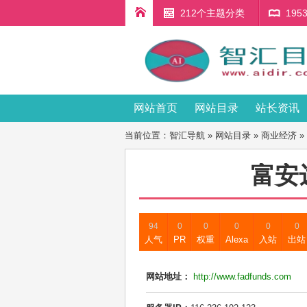
212个主题分类
19
网站首页
网站目录
站长资讯
当前位置：
智汇导航
»
网站目录
»
商业经济
»
富安
94
0
0
0
0
0
人气
PR
权重
Alexa
入站
出站
网站地址：
http://www.fadfunds.com