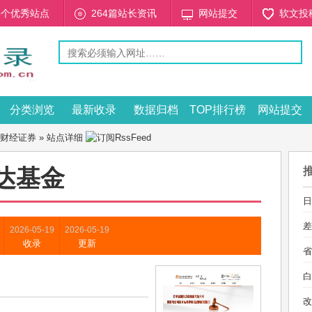
53个优秀站点
264篇站长资讯
网站提交
软文投
分类浏览
最新收录
数据归档
TOP排行榜
网站提交
财经证券
» 站点详细
达基金
日
差
2026-05-19
2026-05-19
收录
更新
省
白
改