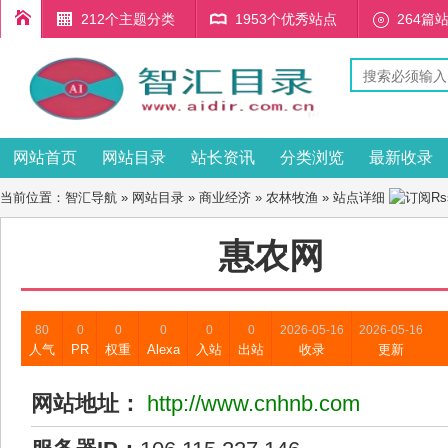
212个主题分类
1953个优秀站点
264篇
网站首页
网站目录
站长资讯
分类浏览
最新收录
当前位置：
智汇导航
»
网站目录
»
商业经济
»
农林牧渔
» 站点详细
惠农网
80
0
0
0
0
0
2026-05-16
2026-05-16
人气
PR
权重
Alexa
入站
出站
收录
更新
网站地址：
http://www.cnhnb.com