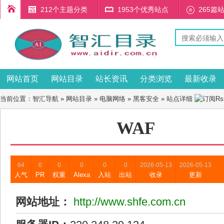
212个主题分类
1953个优秀站点
265篇
网站首页
网站目录
站长资讯
分类浏览
最新收录
当前位置：
智汇导航
»
网站目录
»
电脑网络
»
黑客安全
» 站点详细
WAF
64
0
0
0
0
0
2026-05-13
2026-05-13
人气
PR
权重
Alexa
入站
出站
收录
更新
网站地址：
http://www.shfe.com.cn