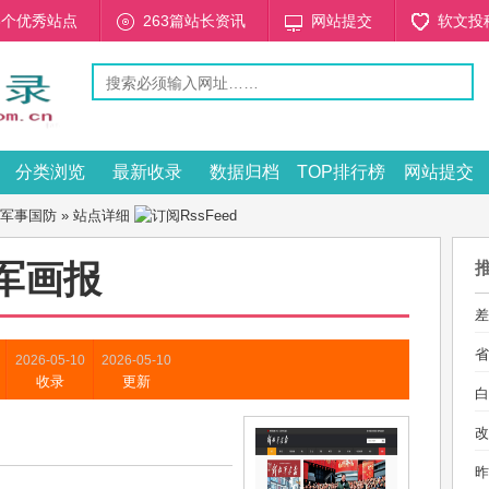
48个优秀站点
263篇站长资讯
网站提交
软文投
分类浏览
最新收录
数据归档
TOP排行榜
网站提交
军事国防
» 站点详细
军画报
差
省
2026-05-10
2026-05-10
收录
更新
白
改
昨