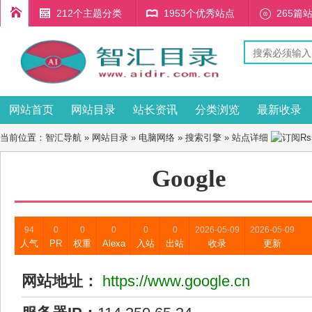
212个主题分类
1953个优秀站点
265篇
网站首页
网站目录
站长资讯
分类浏览
最新收录
当前位置：
智汇导航
»
网站目录
»
电脑网络
»
搜索引擎
» 站点详细
Google
94
0
0
0
0
0
2026-05-09
2026-05-09
人气
PR
权重
Alexa
入站
出站
收录
更新
网站地址：
https://www.google.cn