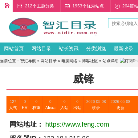
212个主题分类
1953个优秀站点
264篇
网站首页
网站目录
站长资讯
分类浏览
最新收录
当前位置：
智汇导航
»
网站目录
»
电脑网络
»
博客社区
» 站点详细
威锋
127
0
0
0
0
0
2026-05-08
2026-05-08
人气
PR
权重
Alexa
入站
出站
收录
更新
网站地址：
https://www.feng.com