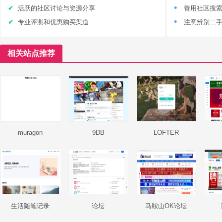
活跃的社区讨论与资源分享
善用社区搜
专业评测和优惠购买渠道
注意辨别二
相关站点推荐
muragon
9DB
LOFTER
生活随笔记录
论坛
马鞍山OK论坛