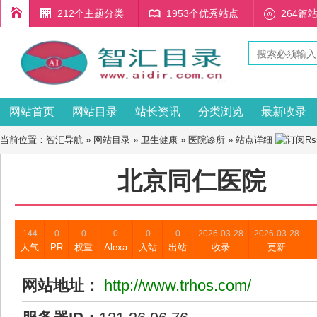
212个主题分类
1953个优秀站点
264篇
网站首页
网站目录
站长资讯
分类浏览
最新收录
当前位置：
智汇导航
»
网站目录
»
卫生健康
»
医院诊所
» 站点详细
北京同仁医院
144
0
0
0
0
0
2026-03-28
2026-03-28
人气
PR
权重
Alexa
入站
出站
收录
更新
网站地址：
http://www.trhos.com/