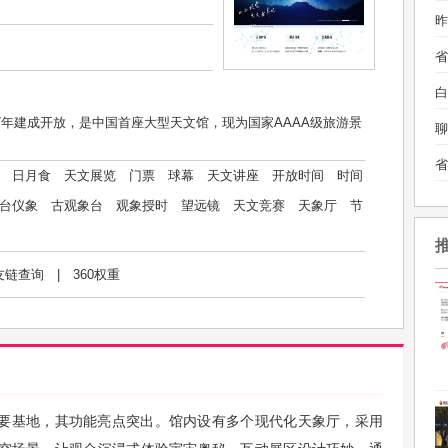
昨
白
7年建成开放，是中国首座大型天文馆，现为国家AAAA级旅游景
聊
日月食
天文展览
门票
球幕
天文讲座
开放时间
时间
台仪象
古观象台
观象授时
望远镜
天文竞赛
天象厅
节
友链查询
|
360权重
要基地，其功能亮点突出。馆内设有多个现代化天象厅，采用