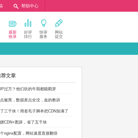
稿
帮助中心
最新
好评
快审
网站
收录
排行
服务
提交
推荐文章
IP过万？他们吹的牛我都能戳穿
点被黑，数据差点全没，血的教训
了三千块！用老毛子脚本把CDN加满了
嫖CDN+图床，省了五千块
个nginx配置，网站速度直接翻倍