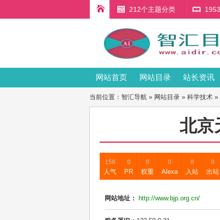
212个主题分类
19
网站首页
网站目录
站长资讯
当前位置：
智汇导航
»
网站目录
»
科学技术
»
北京
158
0
0
0
0
0
人气
PR
权重
Alexa
入站
出站
网站地址：
http://www.bjp.org.cn/