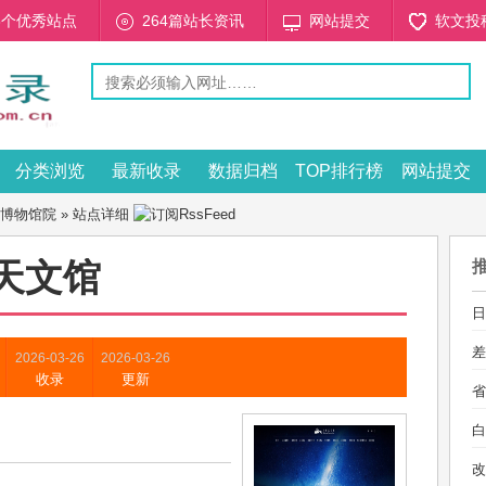
53个优秀站点
264篇站长资讯
网站提交
软文投
分类浏览
最新收录
数据归档
TOP排行榜
网站提交
博物馆院
» 站点详细
天文馆
日
差
2026-03-26
2026-03-26
收录
更新
省
白
改