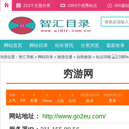
212个主题分类
1953个优秀站点
265篇
网站首页
网站目录
站长资讯
分类浏览
最新收录
当前位置：
智汇导航
»
网站目录
»
旅游交通
»
自助旅游
» 站点详细
穷游网
188
0
0
0
0
0
2026-02-23
2026-02-23
人气
PR
权重
Alexa
入站
出站
收录
更新
网站地址：
http://www.go2eu.com/