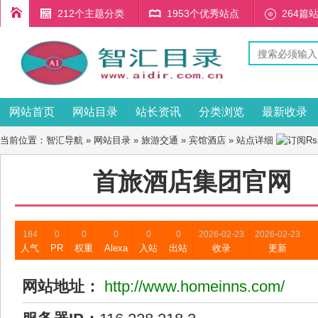
212个主题分类
1953个优秀站点
264篇
网站首页
网站目录
站长资讯
分类浏览
最新收录
当前位置：
智汇导航
»
网站目录
»
旅游交通
»
宾馆酒店
» 站点详细
首旅酒店集团官网
184
0
0
0
0
0
2026-02-23
2026-02-23
人气
PR
权重
Alexa
入站
出站
收录
更新
网站地址：
http://www.homeinns.com/