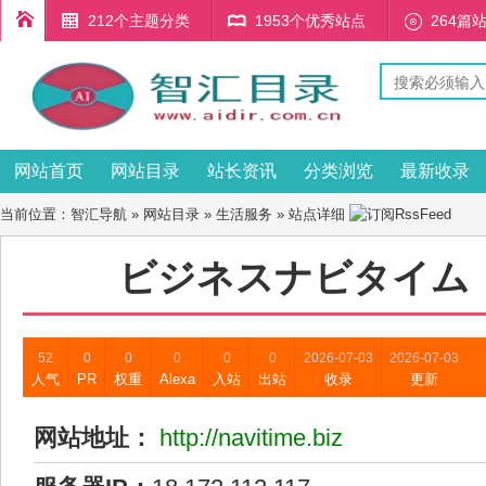
212个主题分类
1953个优秀站点
264篇
网站首页
网站目录
站长资讯
分类浏览
最新收录
当前位置：
智汇导航
»
网站目录
»
生活服务
» 站点详细
ビジネスナビタイム
52
0
0
0
0
0
2026-07-03
2026-07-03
人气
PR
权重
Alexa
入站
出站
收录
更新
网站地址：
http://navitime.biz