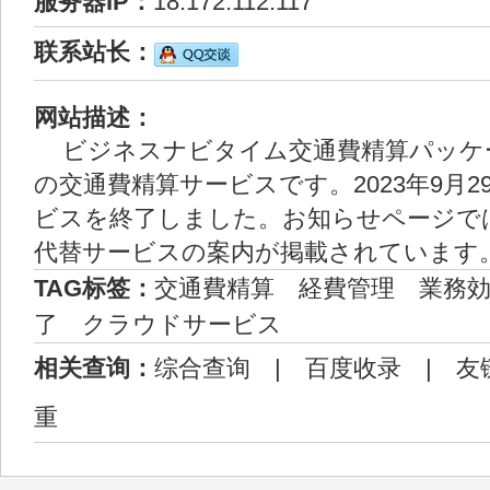
服务器IP：
18.172.112.117
联系站长：
网站描述：
ビジネスナビタイム交通費精算パッケ
の交通費精算サービスです。2023年9月
ビスを終了しました。お知らせページで
代替サービスの案内が掲載されています
TAG标签：
交通費精算
経費管理
業務
了
クラウドサービス
相关查询：
综合查询
|
百度收录
|
友
重