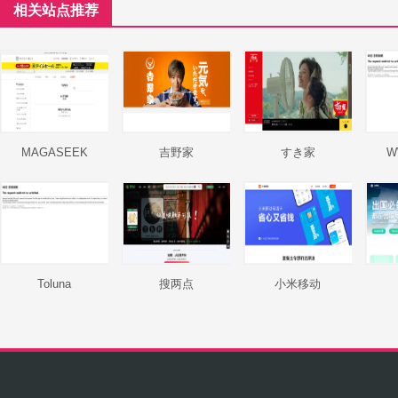
相关站点推荐
MAGASEEK
吉野家
すき家
W
Toluna
搜两点
小米移动