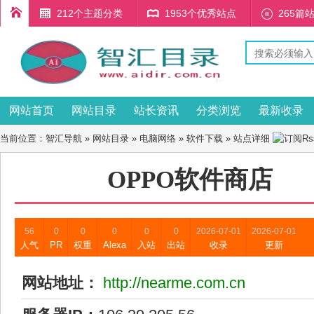
212个主题分类
1953个优秀站点
265篇
网站首页
网站目录
站长资讯
分类浏览
最新收录
当前位置：
智汇导航
»
网站目录
»
电脑网络
»
软件下载
» 站点详细
OPPO软件商店
56
0
0
0
0
0
2026-07-01
2026-07-01
人气
PR
权重
Alexa
入站
出站
收录
更新
网站地址：
http://nearme.com.cn