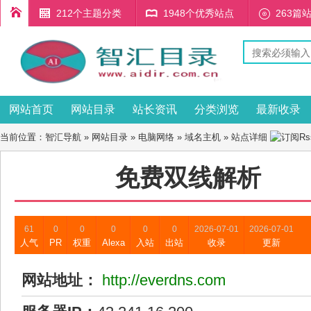
212个主题分类
1948个优秀站点
263篇
网站首页
网站目录
站长资讯
分类浏览
最新收录
当前位置：
智汇导航
»
网站目录
»
电脑网络
»
域名主机
» 站点详细
免费双线解析
61
0
0
0
0
0
2026-07-01
2026-07-01
人气
PR
权重
Alexa
入站
出站
收录
更新
网站地址：
http://everdns.com