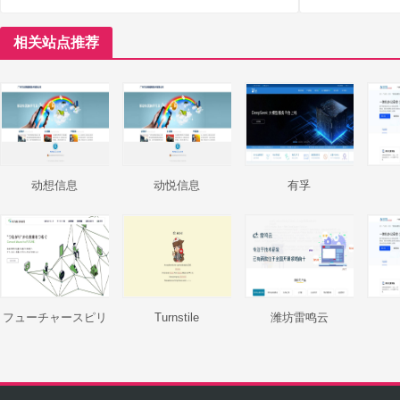
相关站点推荐
动想信息
动悦信息
有孚
フューチャースピリ
Turnstile
潍坊雷鸣云
ッツ