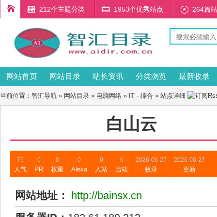
212个主题分类
1953个优秀站点
264篇
网站首页
网站目录
站长资讯
分类浏览
最新收录
当前位置：
智汇导航
»
网站目录
»
电脑网络
»
IT - 综合
» 站点详细
白山云
75
0
0
0
0
0
2026-06-27
2026-06-27
人气
PR
权重
Alexa
入站
出站
收录
更新
网站地址：
http://bainsx.cn