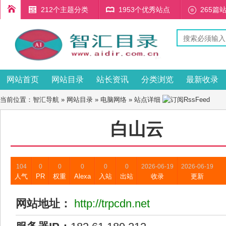
212个主题分类
1953个优秀站点
265篇
网站首页
网站目录
站长资讯
分类浏览
最新收录
当前位置：
智汇导航
»
网站目录
»
电脑网络
» 站点详细
白山云
104
0
0
0
0
0
2026-06-19
2026-06-19
人气
PR
权重
Alexa
入站
出站
收录
更新
网站地址：
http://trpcdn.net