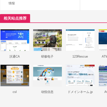
情报
相关站点推荐
沃通CA
研极电子
123Rescue
A
csl
动悦信息
ドメインネーム.jp
A