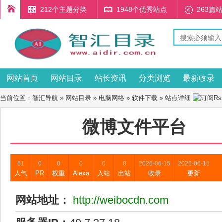
212个主题分类
1948个优秀站点
263篇
网站首页
网站目录
站长资讯
分类浏览
最新收录
当前位置：
智汇导航
»
网站目录
»
电脑网络
»
软件下载
» 站点详细
微博文件平台
61
0
0
0
0
0
2026-06-15
2026-06-15
人气
PR
权重
Alexa
入站
出站
收录
更新
网站地址：
http://weibocdn.com