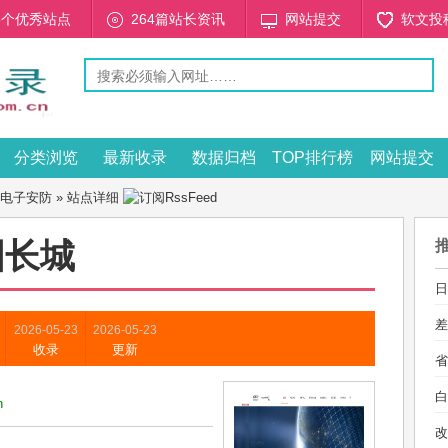
53个优秀站点
264篇站长资讯
网站提交
软文投
分类浏览
最新收录
数据归档
TOP排行榜
网站提交
电子安防
» 站点详细
国长城
日
差
2026-05-23
2026-05-23
收录
更新
省
白
n
改