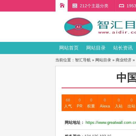
212个主题分类
19
网站首页
网站目录
站长资讯
当前位置：
智汇导航
»
网站目录
»
商业经济
»
中
68
0
0
0
0
0
人气
PR
权重
Alexa
入站
出站
网站地址：
https://www.greatwall.com.c