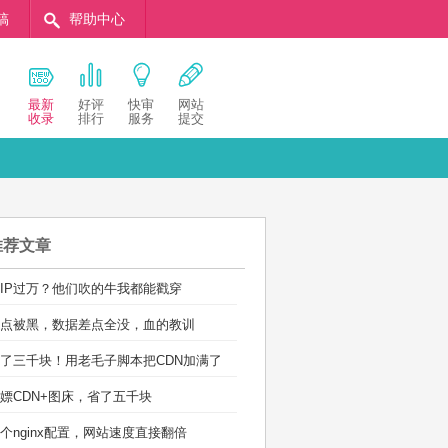
稿
帮助中心
最新
好评
快审
网站
收录
排行
服务
提交
推荐文章
IP过万？他们吹的牛我都能戳穿
点被黑，数据差点全没，血的教训
了三千块！用老毛子脚本把CDN加满了
嫖CDN+图床，省了五千块
个nginx配置，网站速度直接翻倍